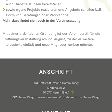
auch Dienstleistungen bereitstellen,
sowie eigene Projekte realisieren und Angebote schaffen (z.B. in
Form von Beratungen oder Workshops).
Mehr dazu findet sich auch in der Vereinssatzung:
Mit seiner ordentlichen Gründung ist der Verein bereit für die
Eröffnungsveranstaltung am 29. August, zu der er weitere
Interessierte einlädt und neue Mitglieder werben möchte.
ANSCHRIFT
zukunftsraiff.-Verein Hamm (Sieg)
Lindenallee 2
57577
Hamm (Sieg)
IGZ Hamm (Sieg)
Innovations- und Gründerzentrum Hamm (Sieg)
IGZ Ham